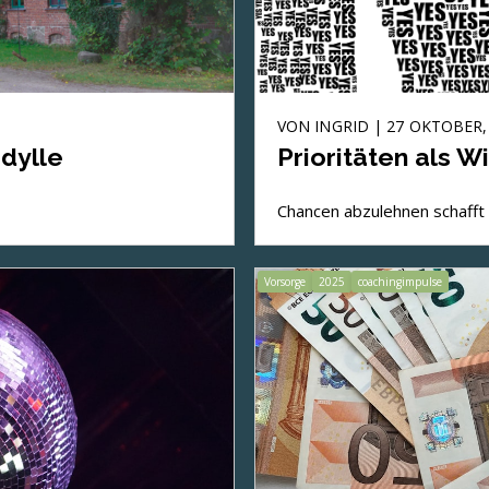
VON
INGRID
| 27 OKTOBER,
dylle
Prioritäten als W
Chancen abzulehnen schafft 
Vorsorge
2025
coachingimpulse