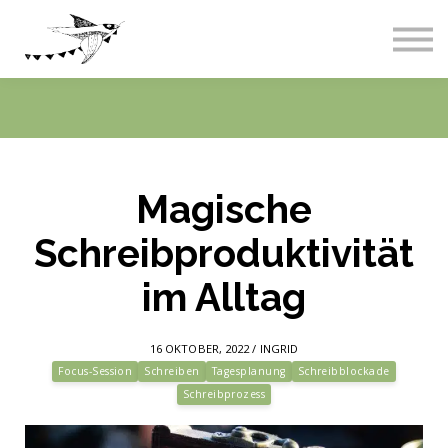
Live-Events
Über uns
Blog
Abos & Preise
Einloggen
Magische
Schreibproduktivität
im Alltag
16 OKTOBER, 2022 / INGRID
Focus-Session
Schreiben
Tagesplanung
Schreibblockade
Schreibprozess