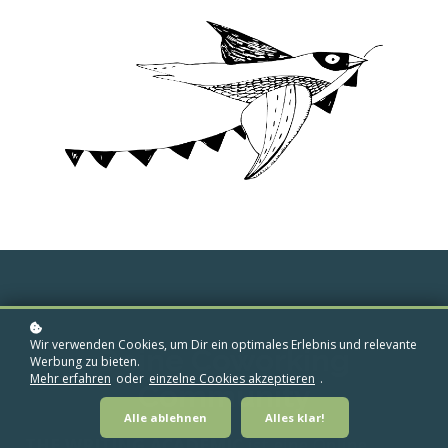
Wir verwenden Cookies, um Dir ein optimales Erlebnis und relevante
Deine Coworking
Werbung zu bieten.
Mehr erfahren
oder
einzelne Cookies akzeptieren
.
Community
Alle ablehnen
Alles klar!
THE WRITING ACADEMIC
ist eine Online