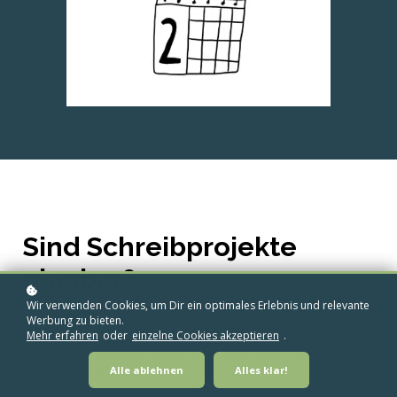
Sind Schreibprojekte
planbar?
Wir verwenden Cookies, um Dir ein optimales Erlebnis und relevante
Naja, ungefähr so planbar wie das Leben. Also nicht so sehr.
Werbung zu bieten.
Mehr erfahren
oder
einzelne Cookies akzeptieren
.
Aber auch wenn wir immer wieder die Erfahrung machen,
dass wir von unseren Plänen abweichen, sind Arbeitspläne
absolut sinnvoll.
Alle ablehnen
Alles klar!