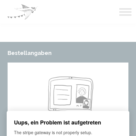
Live-Events
Über uns
Blog
Abos & Preise
Einloggen
Bestellangaben
Uups, ein Problem ist aufgetreten
The stripe gateway is not properly setup.
RESSOURCE