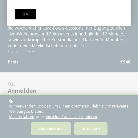
12 Monate Community
Du bekommst eine Community-Mitgliedschaft bei THE
OK
WRITING ACADEMIC über 12 Monate. Enthalten sind die
täglichen Focus-Sessions in unseren digitalen Schreibräumen,
die wöchentlichen Live-Focus-Sessions, der Zugang zu allen
Live-Workshops und Fokusevents innerhalb der 12 Monate,
sowie zur kompletten Kursmediathek. Nach zwölf Monaten
endet deine Mitgliedschaft automatisch.
Zugang für
12
Monate
Preis
€948
Anmelden
*
DEIN BENUTZERNAME / VORNAME
Wir verwenden Cookies, um Dir ein optimales Erlebnis und relevante
Werbung zu bieten.
Mehr erfahren
oder
einzelne Cookies akzeptieren
.
*
WIE LAUTET DEINE E-MAIL?
Alle ablehnen
Alles klar!