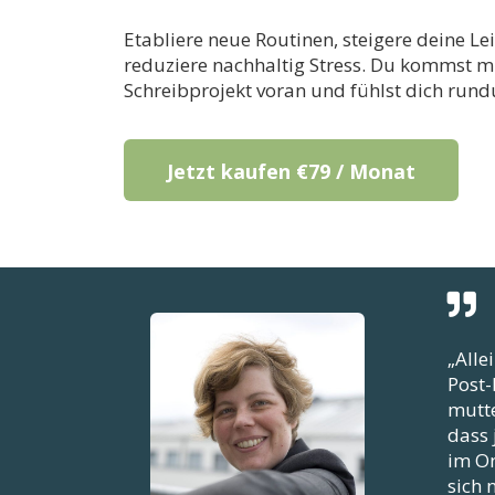
Etabliere neue Routinen, steigere deine Le
reduziere nachhaltig Stress. Du kommst m
Schreibprojekt voran und fühlst dich run
Jetzt kaufen
€79 / Monat
„Alle
Post-
mutte
dass 
im On
sich 