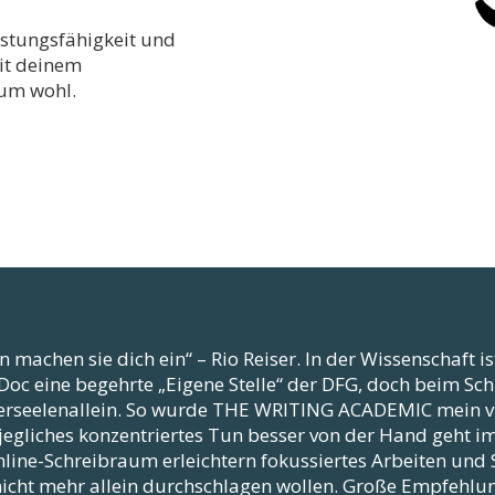
istungsfähigkeit und
it deinem
dum wohl.
in machen sie dich ein“ – Rio Reiser. In der Wissenschaft is
Doc eine begehrte „Eigene Stelle“ der DFG, doch beim Sch
rseelenallein. So wurde THE WRITING ACADEMIC mein virtu
jegliches konzentriertes Tun besser von der Hand geht i
line-Schreibraum erleichtern fokussiertes Arbeiten und S
nicht mehr allein durchschlagen wollen. Große Empfehlu