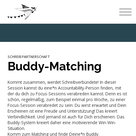
Live-Events
Über uns
Blog
Abos & Preise
Einloggen
SCHREIBPARTNERSCHAFT
Buddy-Matching
Kommt zusammen, werdet Schreibverbündete! In dieser
Session kannst du eine*n Accountability-Person finden, mit
der du dich zu Focus-Sessions verabreden kannst. Denn es ist
schön, regelmäßig, zum Beispiel einmal pro Woche, zu einer
Focus-Session verabredet zu sein: Du wirst erwartet und Dein
Erscheinen ist eine Freude und Unterstützung! Das kreiert
Verbindlichkeit. Und jemand ist auch für Dich erschienen. Das
Buddy-System kreiert daher eine motivierende Win-Win-
Situation.
Komm zum Matching und finde Deine*n Buddy.