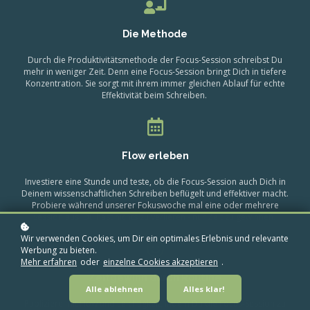
Die Methode
Durch die Produktivitätsmethode der Focus-Session schreibst Du
mehr in weniger Zeit. Denn eine Focus-Session bringt Dich in tiefere
Konzentration. Sie sorgt mit ihrem immer gleichen Ablauf für echte
Effektivität beim Schreiben.
Flow erleben
Investiere eine Stunde und teste, ob die Focus-Session auch Dich in
Deinem wissenschaftlichen Schreiben beflügelt und effektiver macht.
Probiere während unserer Fokuswoche mal eine oder mehrere
Session aus. Du hast nichts zu verlieren - nur Zeit zu gewinnen.
Wir verwenden Cookies, um Dir ein optimales Erlebnis und relevante
Werbung zu bieten.
Mehr erfahren
oder
einzelne Cookies akzeptieren
.
Zeitgewinn durch Routine
Alle ablehnen
Alles klar!
Publiziere mit Flow und Leichtigkeit, indem Du die Focus-Session zu