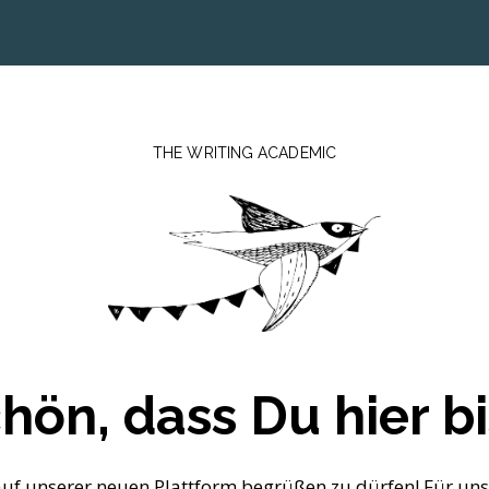
THE WRITING ACADEMIC
hön, dass Du hier bi
auf unserer neuen Plattform begrüßen zu dürfen! Für uns al