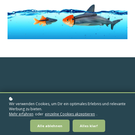
Wir verwenden Cookies, um Dir ein optimales Erlebnis und relevante
Werbung zu bieten.
Mehr erfahren
oder
einzelne Cookies akzeptieren
.
Das Impostor-Phänomen
Alle ablehnen
Alles klar!