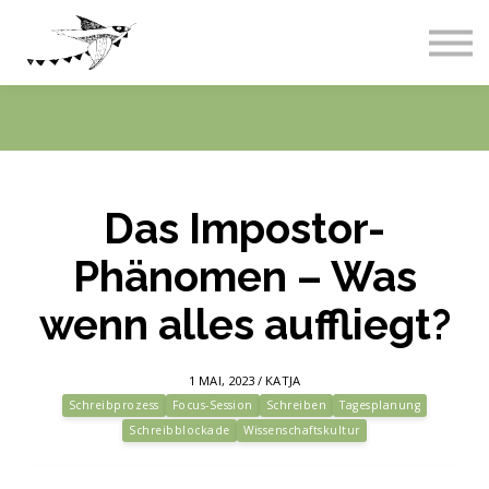
Live-Events
Über uns
Blog
Abos & Preise
Einloggen
Das Impostor-
Phänomen – Was
wenn alles auffliegt?
1 MAI, 2023 / KATJA
Schreibprozess
Focus-Session
Schreiben
Tagesplanung
Schreibblockade
Wissenschaftskultur