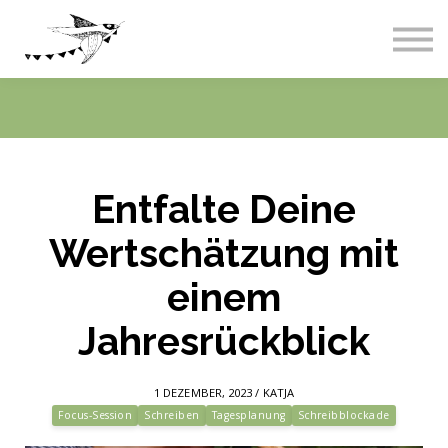
Live-Events
Über uns
Blog
Abos & Preise
Einloggen
Entfalte Deine
Wertschätzung mit
einem
Jahresrückblick
1 DEZEMBER, 2023 / KATJA
Focus-Session
Schreiben
Tagesplanung
Schreibblockade